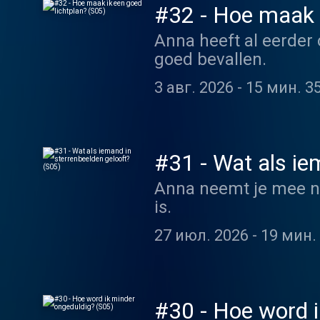
#32 - Hoe maak i
Anna heeft al eerder 
goed bevallen.
3 авг. 2026
-
15 мин. 35
#31 - Wat als ie
Anna neemt je mee na
is.
27 июл. 2026
-
19 мин. 
#30 - Hoe word i