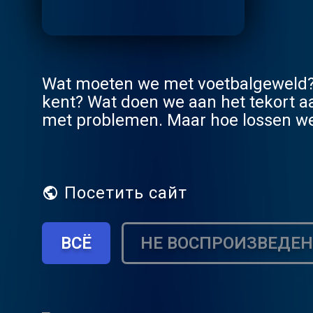
Wat moeten we met voetbalgeweld? H
kent? Wat doen we aan het tekort aa
met problemen. Maar hoe lossen we 
wetenschapsjournalist Anna Gimbrè
onderwerpen te lijf en lossen het vo
welke oplossingen ze hebben bedacht. Bij de vrijdagmiddagborrel op 15 december nemen 
en Stefan twee uitzendingen live o
Посетить сайт
problemen en wie weet loop jij wel met een pro
https://www.droog.com/event/zo-opgelost/ Heb jij een probleem dat je graag 
ВСЁ
НЕ ВОСПРОИЗВЕДЕ
Stuur ons een dm via @zo_opgelost 
bin