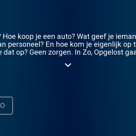
oe koop je een auto? Wat geef je iemand
n personeel? En hoe kom je eigenlijk op t
dat op? Geen zorgen. In Zo, Opgelost ga
re en comedians Tex de Wit en Stefan P
or je op. Elke maandag en vrijdag hoor je
Tex, Anna
p vanuit Droog in Amsterdam. Kom langs m
bleem minder de deur uit! Koop nu je kaartjes via:
opgelost zou zien?
НО
of een maitje naar podcast@kro-ncrv.nl. E
nenkort een probleem armer! Jingle: Bovenburen (@bovenburen) 