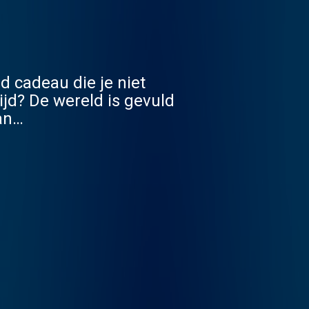
 cadeau die je niet
ijd? De wereld is gevuld
an
op de meest complexe
 in een nieuwe aflevering
et of zonder je
n misschien ben jij
met Anna Gimbrère.