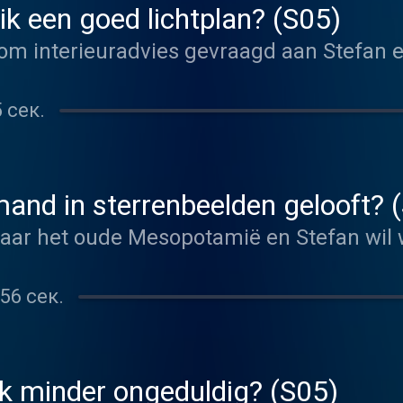
k een goed lichtplan? (S05)
om interieuradvies gevraagd aan Stefan en
 сек.
mand in sterrenbeelden gelooft? 
ar het oude Mesopotamië en Stefan wil 
56 сек.
k minder ongeduldig? (S05)