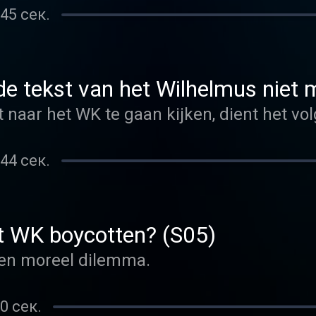
45 сек.
 de tekst van het Wilhelmus niet
 naar het WK te gaan kijken, dient het vo
44 сек.
et WK boycotten? (S05)
 een moreel dilemma.
0 сек.