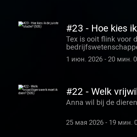
#23 - Hoe kies ik
Tex is ooit flink voo
bedrijfswetenschapp
1 июн. 2026
-
20 мин. 0
#22 - Welk vrijw
Anna wil bij de diere
25 мая 2026
-
19 мин. 