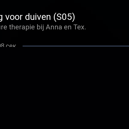
g voor duiven (S05)
re therapie bij Anna en Tex.
08 сек.
j bemoeien met de opvoeding va
t om complimenten geven.
01 сек.