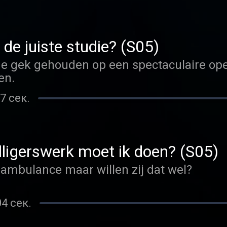
 de juiste studie? (S05)
r de gek gehouden op een spectaculaire o
en.
7 сек.
illigerswerk moet ik doen? (S05)
nambulance maar willen zij dat wel?
04 сек.