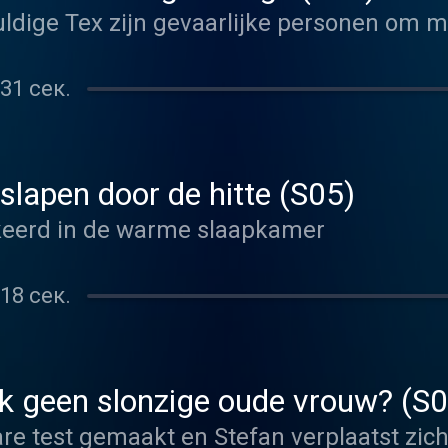
ldige Tex zijn gevaarlijke personen om m
31 сек.
 slapen door de hitte (S05)
rkeerd in de warme slaapkamer
18 сек.
k geen slonzige oude vrouw? (S
re test gemaakt en Stefan verplaatst zich