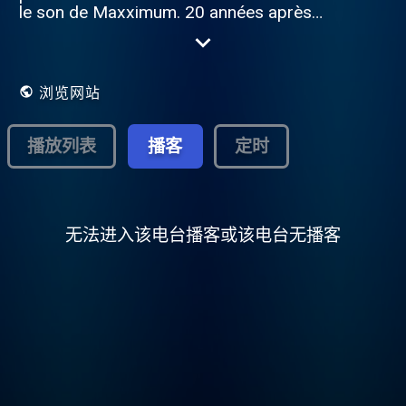
le son de Maxximum. 20 années après
Double XX vous fait revivre la musique à
son Maxximum . Retrouvez tous les titres
diffusés sur Maxximum sur Double XX !
浏览网站
播放列表
播客
定时
无法进入该电台播客或该电台无播客