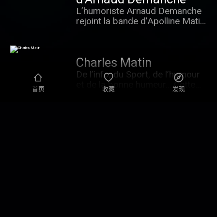
Chevallier, Emmanuel Lechypre
auditeurs du 3216 qui n'hésitent
L’humoriste Arnaud Demanche
pour l'économie, Matthieu
pas à rappeler nos GG à l'ordre
rejoint la bande d’Apolline Matin
Belliard et l'humoriste Arnaud
!
pour deux rendez-vous
Demanche avec deux rendez-
d’humour : à 7h20, le « 3216
vous à 7h20 et 8h20.
d’Arnaud Demanche », qui se
Nouveauté cette année : des
Charles Matin
fait le relais des auditeurs pour
points de vue engagés tous les
croquer l’actualité ; à 8h20, «
De l’info, du Sport, de l’humour
jours à 7H50 avec Louis
C’est tous les jours Demanche
et de la bonne humeur… Cette
Sarkozy, Cécile Duflot et Charles
首页
收藏
发现
», un billet d’humeur grinçant et
année, Charles Magnien, vous
Consigny.
piquant !
accompagnent de 5h à 6h30
lavec sa bande : Géraldine de
Mori, Emmanuel Lechypre
L'After Foot
Alexandre Biggerstaff, Anthony
L’émission qui dit tout haut ce
Morel. Parmi les nouveautés
que le monde du foot pense
une première version de RMC
tout bas ! L’« After Foot »,
s'engage avec vous et l'équipe
émission de foot la plus
de Amélie Rosique, une histoire
puissante en France, entame sa
PJ chaque jour et les indiscrets
19e saison ! « Génération After
de la rédaction, sans oublier les
Grand Plateau
», émission composée de
chroniques humour d'Arnaud
Grand Plateau, c'est le podcast
chroniqueurs qui ont grandi
Demanche.