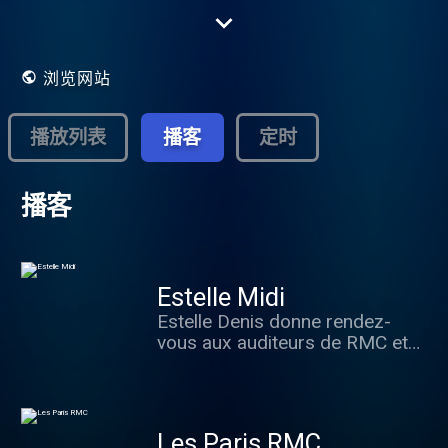
l'interactivité permanente et une couverture
unique et maximale du sport.De 4h30 à
15h, l'actualité est décryptée dans les
différents shows infos de RMC : « RMC
浏览网站
Bonjour » (4h30 - 6h), « Apolline Matin »
(6h - 8h30), « Bourdin Direct » (8h30 - 9h),
« Les Grandes Gueules » (9h - 12h), «
播放列表
播客
定时
Estelle Midi » (12h - 15h). Puis jusqu'à
minuit, toute l’actualité sportive et les
grands événements sont à retrouver sur
播客
RMC, radio numéro 1 sur le sport, dans le «
Super Moscato Show » (15h - 18h), «
Rothen s'enflamme » (18h - 20h) et l'« After
Foot » (20h - minuit) avec la Dream Team
RMC, les meilleurs experts de chaque
Estelle Midi
discipline.
Estelle Denis donne rendez-
vous aux auditeurs de RMC et
téléspectateurs de RMC Story
pour son talk-show d’opinions
et de débats. Toujours
accompagnée de Fred Hermel,
Les Paris RMC
Emmanuelle Dancourt, Périco