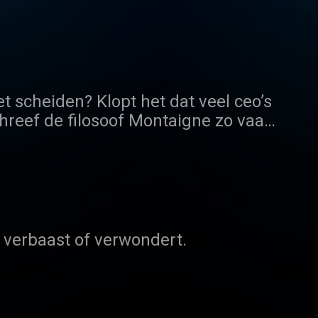
t scheiden? Klopt het dat veel ceo’s
reef de filosoof Montaigne zo vaak
 naar antwoorden op grote en minder
 verbaast of verwondert.