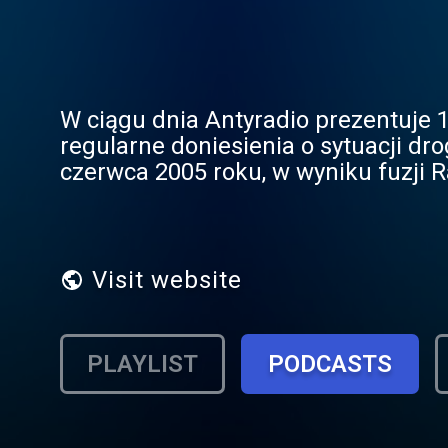
W ciągu dnia Antyradio prezentuje 
regularne doniesienia o sytuacji drogowej. Sieć należy do spółki radiowej Eurozet 
czerwca 2005 roku, w wyniku fuzji 
najstarszej komercyjnej rozgłośni w
Antyradio słyszalne jest także w Kr
wcześniej pod nazwą Radio Flash K
Visit website
PLAYLIST
PODCASTS