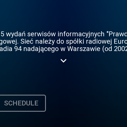
15 wydań serwisów informacyjnych "Prawd
Radio powstało 1
Radia 94 nadającego w Warszawie (od 2002
 Katowicach (powstałej w 1992 roku). Od 
akowie, gdzie zastąpiło tamtejsze Radio P
raków w formacie zbliżonym do obecnego 
SCHEDULE