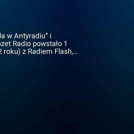
a w Antyradiu" i
 roku) z Radiem Flash,
6 sierpnia 2007
laneta (występujące
Antyradia).