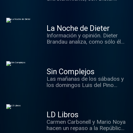
Brandau y su equipo.
La Noche de Dieter
Información y opinión. Dieter
Brandau analiza, como sólo él
sabe hacerlo, todo lo que ha
ocurrido durante el día con el
mejor resumen de la radio, las
claves, los sonidos y los
Sin Complejos
protagonistas del día. Además,
Las mañanas de los sábados y
el mejor análisis con nuestros
los domingos Luis del Pino
cronistas, contertulios y
analiza toda la actualidad
expertos, sin olvidarnos de la
política de la semana.
participación de los oyentes,
parte fundamental del
programa.
LD Libros
Carmen Carbonell y Mario Noya
hacen un repaso a la República