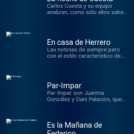
Carlos Cuesta y su equipo
analizan, como sólo ellos saben
hacerlo, todo lo ocurrido
durante la jornada... y lo que
está por ocurrir: claves,
investigación, voces y
En casa de Herrero
protagonistas de la actualidad.
Las noticias de siempre pero
con el estilo característico de
Luis Herrero y todo su equipo.
Nos aseguran información y
grandes dosis de
entretenimiento para las tardes
Par-Impar
de esRadio.
Par Impar son Juanma
González y Dani Palacios, que
comentan todas las películas,
series y otros aspectos de
cultura popular que se te
Es la Mañana de
puedan ocurrir. Todo con
invitados, música, y mucho
Federico