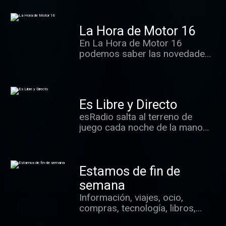
directo.
La Hora de Motor 16
En La Hora de Motor 16
podemos saber las novedades
del mundo automovilístico y la
actualidad deportiva del motor,
además de escuchar
entrevistas con sus
Es Libre y Directo
protagonistas y recordar cómo
esRadio salta al terreno de
eran los coches más conocidos
juego cada noche de la mano
del pasado. Todo ello con el
de Daniel Blanco y Daniel Ortín.
equipo de la prestigiosa revista
Toda la actualidad deportiva,
de Motor 16.
entrevistas...
Estamos de fin de
semana
Información, viajes, ocio,
compras, tecnología, libros,
deportes..., en el programa de