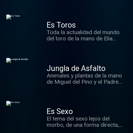
de las Letras, a los libros
buenos... y malos.
Es Toros
Toda la actualidad del mundo
del toro de la mano de Elia
Rodríguez y sus colaboradores
habituales.
Jungla de Asfalto
Animales y plantas de la mano
de Miguel del Pino y el Padre
Mundina que dan los mejores
consejos para cuidarlos.
Es Sexo
El tema del sexo lejos del
morbo, de una forma directa,
clara y respetuosa.