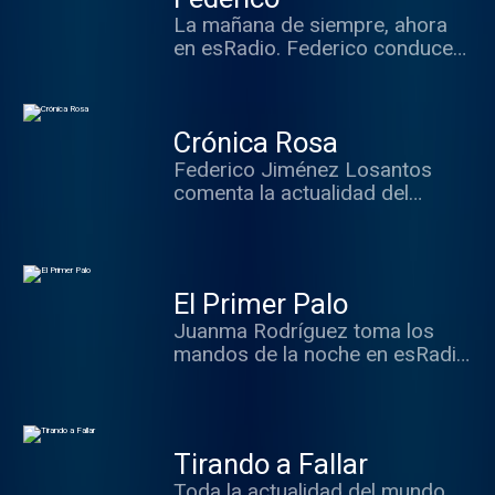
sentido del humor.
La mañana de siempre, ahora
en esRadio. Federico conduce
las mañanas con sus
colaboradores habituales.
Información y opinión.
Crónica Rosa
Federico Jiménez Losantos
comenta la actualidad del
mundo del corazón junto a
Isabel González y sus
colaboradores.
El Primer Palo
Juanma Rodríguez toma los
mandos de la noche en esRadio
en un programa deportivo
distinto con información y
mucha opinión.
Tirando a Fallar
Toda la actualidad del mundo