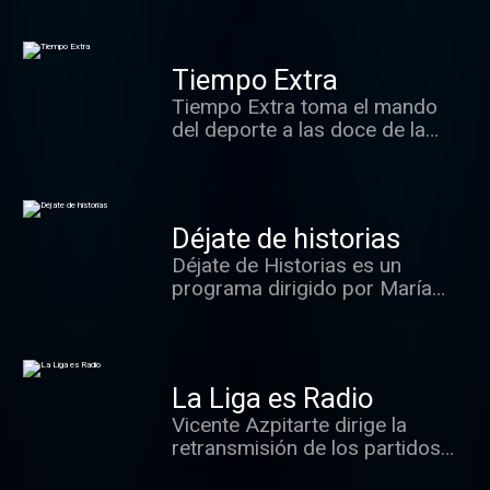
Tiempo Extra
Tiempo Extra toma el mando
del deporte a las doce de la
noche en esRadio. El fútbol y el
resto de deportes serán vistos
con el rigor informativo
necesario pero siempre con el
Déjate de historias
estilo inconfundible de Vicente
Déjate de Historias es un
Azpitarte, que dirige en esta
programa dirigido por María
nueva aventura a uno de los
José Peláez que invita a
mejores equipos de la radio
disfrutar de la vida alejado de
deportiva española.
tópicos. Se acerca al teatro, el
cine, la literatura, la arquitectura,
La Liga es Radio
la joyería, la gastronomía, la
Vicente Azpitarte dirige la
piscología, la costura, la belleza
retransmisión de los partidos
y la salud. Todo ello con
de la Liga.
actuaciones musicales en