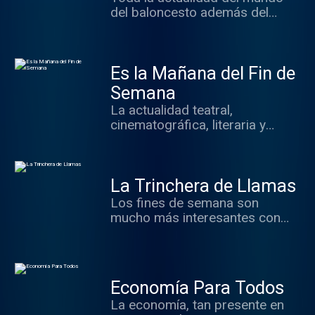
del baloncesto además del
repaso a los grandes hitos de la
historia de este deporte.
Es la Mañana del Fin de
Semana
La actualidad teatral,
cinematográfica, literaria y
gastronómica con Elia
Rodríguez.
La Trinchera de Llamas
Los fines de semana son
mucho más interesantes con
"La Trinchera de Llamas", un
programa que nos mantiene al
tanto de la economía, la política,
la cultura y todo lo que está
Economía Para Todos
sucediendo en el mundo, con
La economía, tan presente en
grandes debates y