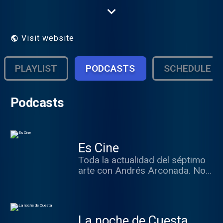
Herrero.
Visit website
PLAYLIST
PODCASTS
SCHEDULE
Podcasts
Es Cine
Toda la actualidad del séptimo
arte con Andrés Arconada. Nos
trae las mejores entrevistas a
los protagonistas del momento
y recomienda qué ver en el cine.
La noche de Cuesta