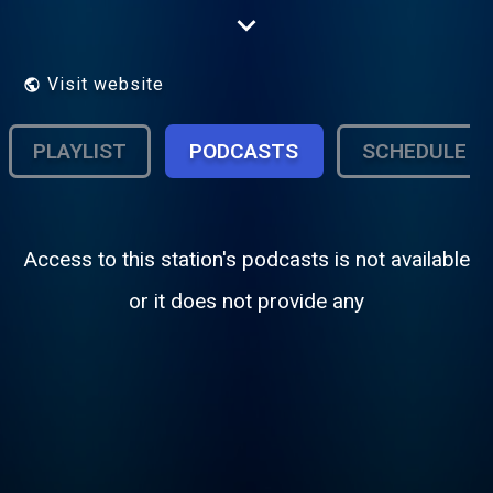
français et en arabe. Le " Monde Arabe"
c'est en réalité "les mondes arabes" pluriels
et riches de leurs diversités.. Une radio des
Indés Radios.
Visit website
PLAYLIST
PODCASTS
SCHEDULE
Access to this station's podcasts is not available
or it does not provide any