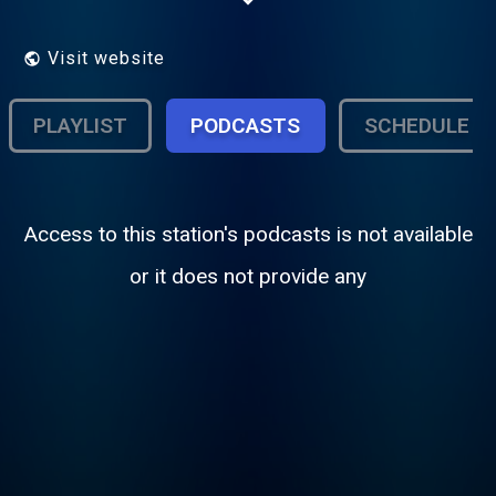
sorta di “colonna sonora” senza speaker in
diretta, con un palinsesto tutto musicale ed
una gestione totalmente computerizzata.
Visit website
PLAYLIST
PODCASTS
SCHEDULE
Access to this station's podcasts is not available
or it does not provide any