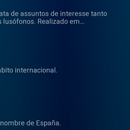
ta de assuntos de interesse tanto
s lusófonos. Realizado em
ri, com a colaboração de
isboa, o programa oferece
atualidade informativa, como
ito internacional.
l nombre de España.