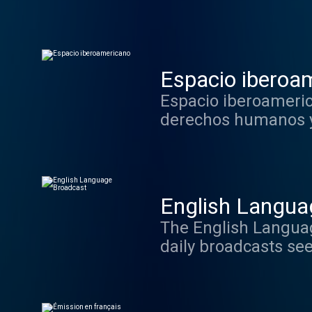
Espacio iberoa
Espacio iberoamerica
derechos humanos y 
que se comunican en
Organización de Esta
más de 70 años de v
English Langua
The English Languag
daily broadcasts see
perspective on world events. News, sports and weather, presented 
by a variety of diff
the latest trends. 