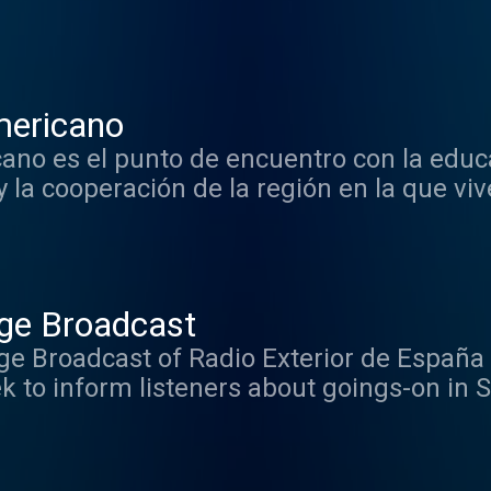
mericano
no es el punto de encuentro con la educaci
la cooperación de la región en la que viv
 español o portugués. Lo promueve, junto
dos Iberoamericanos para la Educación, la
ida, es el primer organismo de cooperaci
ge Broadcast
e Broadcast of Radio Exterior de España 
k to inform listeners about goings-on in S
live, are followed on weekdays
erent programs on subjects ranging from art 
These programs can be heard again at the