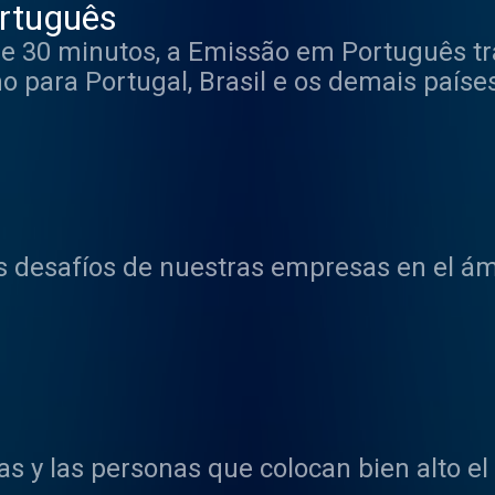
rtuguês
 30 minutos, a Emissão em Português tra
 para Portugal, Brasil e os demais paíse
ios da Rádio Exterior da Espanha em Mad
São Paulo, Rio de Janeiro, Barcelona e L
vistas que abarcam todos os âmbitos da 
economia, turismo e política.
s desafíos de nuestras empresas en el ámb
s y las personas que colocan bien alto e