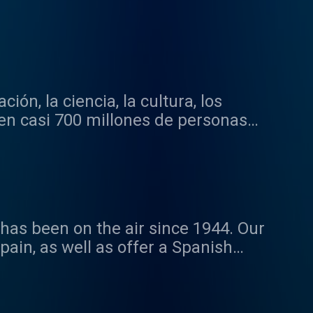
ón, la ciencia, la cultura, los
en casi 700 millones de personas
 a Radio Nacional de España, la
 Ciencia y la Cultura (OEI) que, con
ón en Iberoamérica.
has been on the air since 1944. Our
pain, as well as offer a Spanish
and culture to history, politics, and
 weekend.