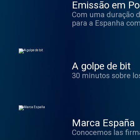
Emissão em Po
Com uma duração de
para a Espanha como
português nos estúd
correspondentes em 
reportagens e entre
cultura, sociedade, 
A golpe de bit
30 minutos sobre lo
Marca España
Conocemos las firma