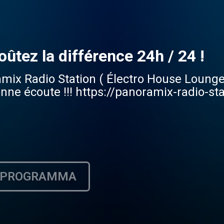
ûtez la différence 24h / 24 !
amix Radio Station ( Électro House Loung
e écoute !!! https://panoramix-radio-st
PROGRAMMA