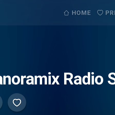
HOME
PR
noramix Radio S