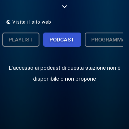
Καθιερώθηκε ως ο σταθμός που τολμά
και εντάσσει στο μουσικό του
πρόγραμμα, καλλιτέχνες και τραγούδια
που αμέσως γίνονται επιτυχίες!
Visita il sito web
PLAYLIST
PODCAST
PROGRAMMA
L’accesso ai podcast di questa stazione non è
disponibile o non propone