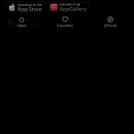
Hjem
Favoritter
Utforsk
Personvernpolicy
Personverninnstillinger
Brukervilkår
Våre løsninger
Kontakt
Nettstedskart