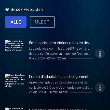
cette émission sur RFI SAVOIRS =
http://savoirs.rfi.fr/
Besøk websiden
ALLE
ULEST
Émoi après des violences avec des
supporters israéliens en marge d'un
Les violences commises jeudi 7 novembre
match de football à Amsterdam
dans la soirée après un match de foot aux
8 nov. 2024
-
07 min 27 sek
Pays-Bas font beaucoup réagir. Les
gouvernements néerlandais et israélien ont
dénoncé des violences « antisémites »
contre des supporters du Maccabi Tel-Aviv
Fonds d’adaptation au changement
en marge du match contre l'Ajax Amsterdam.
climatique: «Il faut aussi demander
Après des épisodes de sécheresse et de
aux entreprises de faire des efforts»
Benyamin Netanyahu, le Premier ministre
canicule cet été puis des inondations qui ont
israélien, a aussitôt annoncé l'envoi d'avions
25 okt. 2024
-
08 min 14 sek
entraîné d'importants dégâts en France,
pour évacuer les citoyens israéliens présents
notamment dans le Sud-Est la semaine
dans la capitale néerlandaise. Kévin
dernière, le Premier ministre présente ce
Veyssière, fondateur du site FC Geopolitics,
vendredi 25 octobre, le troisième plan