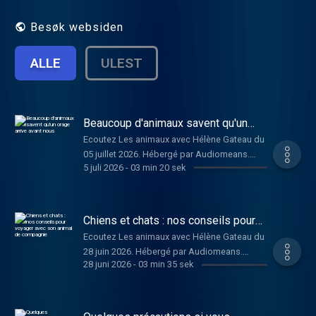
Hébergé par Audiomeans. Visitez
audiomeans.fr/politique-de-confidentialite
Besøk websiden
pour plus d'informations.
ALLE
ULEST
Beaucoup d'animaux savent qu'un
orage arrive avant nous
Ecoutez Les animaux avec Hélène Gateau du
05 juillet 2026. Hébergé par Audiomeans.
5 juli 2026
-
03 min 20 sek
Visitez audiomeans.fr/politique-de-
confidentialite pour plus d'informations.
Chiens et chats : nos conseils pour
voyager avec son animal de
Ecoutez Les animaux avec Hélène Gateau du
compagnie
28 juin 2026. Hébergé par Audiomeans.
28 juni 2026
-
03 min 35 sek
Visitez audiomeans.fr/politique-de-
confidentialite pour plus d'informations.