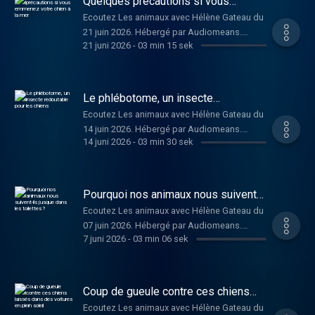
Quelques précautions si vous
emmenez votre chien à la mer
Ecoutez Les animaux avec Hélène Gateau du
21 juin 2026. Hébergé par Audiomeans.
21 juni 2026
-
03 min 15 sek
Visitez audiomeans.fr/politique-de-
confidentialite pour plus d'informations.
Le phlébotome, un insecte
redoutable pour les chiens
Ecoutez Les animaux avec Hélène Gateau du
14 juin 2026. Hébergé par Audiomeans.
14 juni 2026
-
03 min 30 sek
Visitez audiomeans.fr/politique-de-
confidentialite pour plus d'informations.
Pourquoi nos animaux nous suivent-
ils jusque dans les toilettes ?
Ecoutez Les animaux avec Hélène Gateau du
07 juin 2026. Hébergé par Audiomeans.
7 juni 2026
-
03 min 06 sek
Visitez audiomeans.fr/politique-de-
confidentialite pour plus d'informations.
Coup de gueule contre ces chiens
laissés dans des voitures en plein
Ecoutez Les animaux avec Hélène Gateau du
soleil