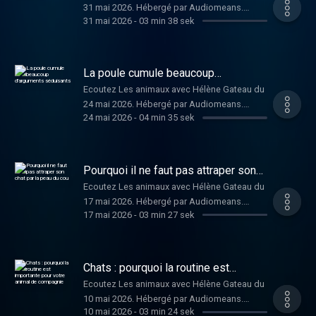
31 mai 2026. Hébergé par Audiomeans.
31 mai 2026
-
03 min 38 sek
Visitez audiomeans.fr/politique-de-
confidentialite pour plus d'informations.
La poule cumule beaucoup
d'arguments séduisants
Ecoutez Les animaux avec Hélène Gateau du
24 mai 2026. Hébergé par Audiomeans.
24 mai 2026
-
04 min 35 sek
Visitez audiomeans.fr/politique-de-
confidentialite pour plus d'informations.
Pourquoi il ne faut pas attraper son
chat par la peau du cou
Ecoutez Les animaux avec Hélène Gateau du
17 mai 2026. Hébergé par Audiomeans.
17 mai 2026
-
03 min 27 sek
Visitez audiomeans.fr/politique-de-
confidentialite pour plus d'informations.
Chats : pourquoi la routine est
importante pour votre animal de
Ecoutez Les animaux avec Hélène Gateau du
compagnie
10 mai 2026. Hébergé par Audiomeans.
10 mai 2026
-
03 min 24 sek
Visitez audiomeans.fr/politique-de-