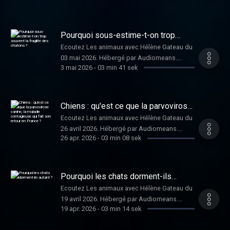
confidentialite pour plus d'informations.
Pourquoi sous-estime-t-on trop
souvent la fragilité des chatons ?
Ecoutez Les animaux avec Hélène Gateau du
03 mai 2026. Hébergé par Audiomeans.
3 mai 2026
-
03 min 41 sek
Visitez audiomeans.fr/politique-de-
confidentialite pour plus d'informations.
Chiens : qu'est ce que la parvovirose
canine, la maladie contagieuse qui
Ecoutez Les animaux avec Hélène Gateau du
fait son retour en France ?
26 avril 2026. Hébergé par Audiomeans.
26 apr. 2026
-
03 min 08 sek
Visitez audiomeans.fr/politique-de-
confidentialite pour plus d'informations.
Pourquoi les chats dorment-ils
autant ?
Ecoutez Les animaux avec Hélène Gateau du
19 avril 2026. Hébergé par Audiomeans.
19 apr. 2026
-
03 min 14 sek
Visitez audiomeans.fr/politique-de-
confidentialite pour plus d'informations.