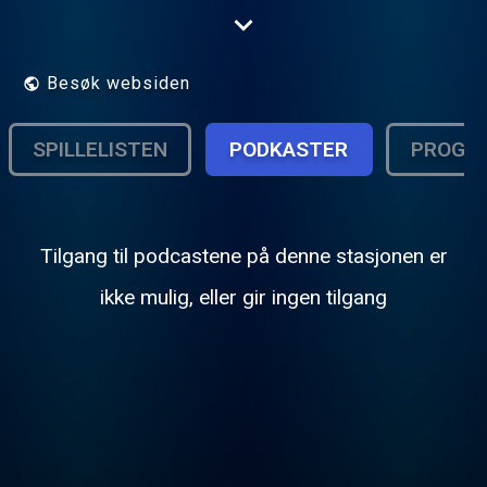
.Now on Radionomy in 128Kbs stereo and
all app's are free to download see
below....Playing all Album and single chart
music from the 80's..
Besøk websiden
SPILLELISTEN
PODKASTER
PROGR
Tilgang til podcastene på denne stasjonen er
ikke mulig, eller gir ingen tilgang