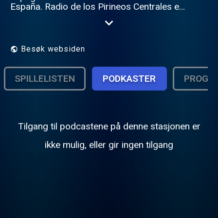
España. Radio de los Pirineos Centrales en
Francés, Castellano y Occitan. Barousse,
Comminges & Val d'Aran. Meteo - Agenda -
Informations - Informaciones Luchon -
Bossost - Vielha - Saint Bertrand de
Besøk websiden
Comminges - Loures Barousse - Haute
Garonne - Hautes Pyrénées Contact :
https://www.pagesjaunes.fr/pros/54256312
SPILLELISTEN
PODKASTER
PROGR
"Une radio des Locales"
Tilgang til podcastene på denne stasjonen er
ikke mulig, eller gir ingen tilgang